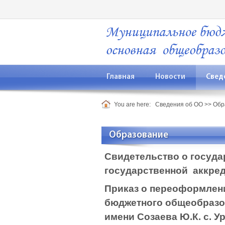
Главная
Новости
Свед
You are here:
Сведения об ОО
>>
Обр
Образование
Свидетельство о госуда
государственной аккред
Приказ о переоформлени
бюджетного общеобразо
имени Созаева Ю.К. с. 