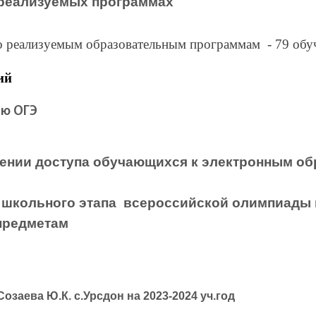
 реализуемых программах
о реализуемым образовательным программам - 79 об
ий
ию ОГЭ
ении доступа обучающихся к электронным о
 школьного этапа всероссийской олимпиады
предметам
аева Ю.К. с.Урсдон на 2023-2024 уч.год