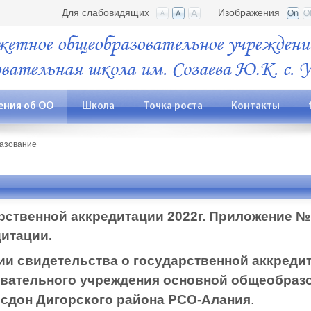
Для слабовидящих
Изображения
ения об ОО
Школа
Точка роста
Контакты
азование
рственной аккредитации
2022г.
Приложение №1
итации.
и свидетельства о государственной аккреди
вательного учреждения основной общеобраз
Урсдон Дигорского района РСО-Алания
.