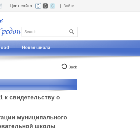
Цвет сайта
|
Войти
food
Новая школа
Back
 к свидетельству о
тации муниципального
овательной школы